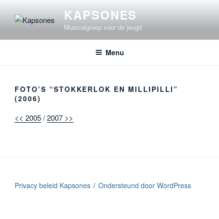
Ga
KAPSONES
naar
Musicalgroep voor de jeugd
de
inhoud
Menu
FOTO’S “STOKKERLOK EN MILLIPILLI”
(2006)
<< 2005
/
2007 >>
Privacy beleid Kapsones
Ondersteund door WordPress