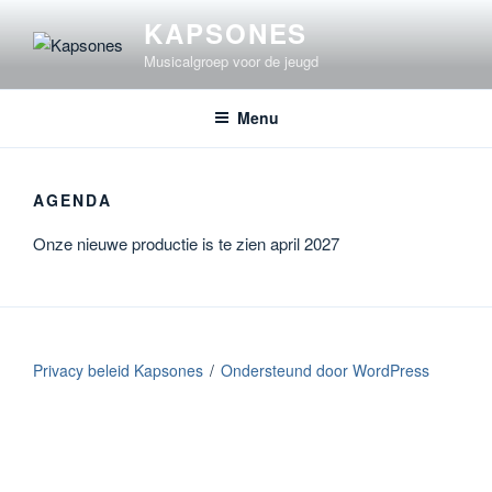
Ga
KAPSONES
naar
Musicalgroep voor de jeugd
de
inhoud
Menu
AGENDA
Onze nieuwe productie is te zien april 2027
Privacy beleid Kapsones
Ondersteund door WordPress