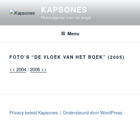
Ga
KAPSONES
naar
Musicalgroep voor de jeugd
de
inhoud
Menu
FOTO’S “DE VLOEK VAN HET BOEK” (2005)
<< 2004
/
2006 >>
Privacy beleid Kapsones
Ondersteund door WordPress