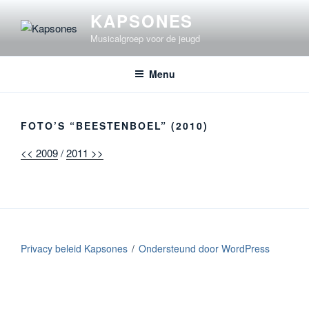
Ga
KAPSONES
naar
Musicalgroep voor de jeugd
de
inhoud
Menu
FOTO’S “BEESTENBOEL” (2010)
<< 2009
/
2011 >>
Privacy beleid Kapsones
Ondersteund door WordPress