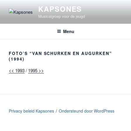
Ga
KAPSONES
naar
Musicalgroep voor de jeugd
de
inhoud
Menu
FOTO’S “VAN SCHURKEN EN AUGURKEN”
(1994)
<< 1993
/
1995 >>
Privacy beleid Kapsones
Ondersteund door WordPress