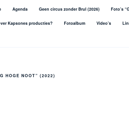
e
Agenda
Geen circus zonder Brul (2026)
Foto’s “G
SONES
over Kapsones producties?
Fotoalbum
Video’s
Lin
voor de jeugd
G HOGE NOOT” (2022)