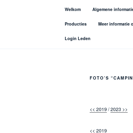
Ga
Welkom
Algemene informati
naar
KAP
de
Producties
Meer informatie 
inhoud
Musicalgroep 
Login Leden
FOTO’S “CAMPIN
<< 2019
/
2023 >>
<< 2019