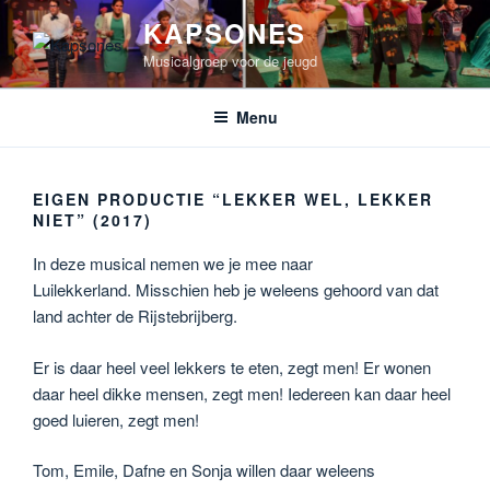
Ga
KAPSONES
naar
Musicalgroep voor de jeugd
de
inhoud
Menu
EIGEN PRODUCTIE “LEKKER WEL, LEKKER
NIET” (2017)
In deze musical nemen we je mee naar
Luilekkerland. Misschien heb je weleens gehoord van dat
land achter de Rijstebrijberg.
Er is daar heel veel lekkers te eten, zegt men! Er wonen
daar heel dikke mensen, zegt men! Iedereen kan daar heel
goed luieren, zegt men!
Tom, Emile, Dafne en Sonja willen daar weleens